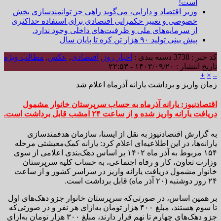
است!
وزیر اقتصاد و دارایی، می‌گوید راهی جز توانمندسازی بخش
خصوصی و تغییر حکمرانی اقتصادی برای استفاده حداکثری
از سرمایه‌های ملی و ظرفیت‌های داخلی وجود ندارد.
پیش بینی تولید ۹۰ هزار تن کره تا پایان سال
کد خبر : 3738
دسته بندی :
اخبار روز
,
اقتصادی
,
عکس
,
مطالب ویژه
تاریخ انتشار : ۱۴۰۲/۰۹/۲۰ - ۲۲:۵۳
+
×
–
زمان واریز و برداشت یارانه آذرماه اعلام شد
اقتصادنیوز: یارانه آذرماه به حساب سرپرستان خانوار مشمول
دریافت یارانه واریز شده و از ساعت ۲۴ امشب قابل برداشت است.
به گزارش اقتصادنیوز به نقل از ایسنا، سازمان هدفمندسازی
یارانه‌ها، در این اطلاعیه‌ای اعلام کرد: یارانه کمک‌معیشتی مرحله
۱۵۴ مربوط به آذر ماه ۱۴۰۲ بر اساس دهک‌بندی اعلامی از سوی
وزارت تعاون، کار و رفاه اجتماعی، به حساب کلیه سرپرستان
خانوار مشمول دریافت یارانه واریز در سراسر کشور و از ساعت
۲۴ روز دوشنبه (۲۰ آذر ماه) قابل برداشت است.
بر همین اساس، در صورتی‌که سرپرستان خانوار جزو دهک‌های اول
تا سوم هستند، مبلغ ۴۰۰ هزار تومان به‌ازای هر نفر و در صورتی‌که
جزو دهک‌های چهارم تا نهم قرار دارند، مبلغ ۳۰۰ هزار تومان به‌ازای