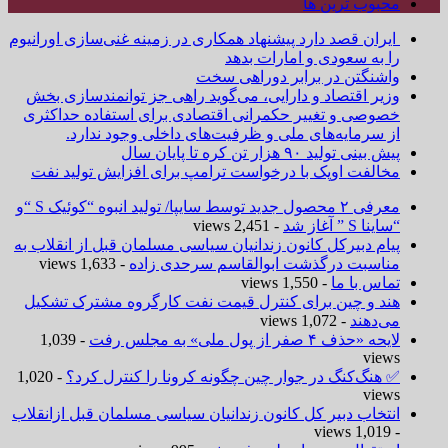
محبوب ترین ها
ایران قصد دارد پیشنهاد همکاری در زمینه غنی‌سازی اورانیوم
را به سعودی و امارات بدهد
واشنگتن در برابر دوراهی سخت
وزیر اقتصاد و دارایی، می‌گوید راهی جز توانمندسازی بخش
خصوصی و تغییر حکمرانی اقتصادی برای استفاده حداکثری
از سرمایه‌های ملی و ظرفیت‌های داخلی وجود ندارد.
پیش بینی تولید ۹۰ هزار تن کره تا پایان سال
مخالفت اوپک با درخواست ترامپ برای افزایش تولید نفت
معرفی ۲ محصول جدید توسط سایپا/ تولید انبوه “کوئیک S “و
“ساینا S ” آغاز شد
- 2,451 views
پیام دبیرکل کانون زندانیان سیاسی مسلمان قبل از انقلاب به
مناسبت درگذشت ابوالقاسم سرحدی زاده
- 1,633 views
تماس با ما
- 1,550 views
هند و چین برای کنترل قیمت نفت کارگروه مشترک تشکیل
می‌دهند
- 1,072 views
لایحه «حذف ۴ صفر از پول ملی» به مجلس رفت
- 1,039
views
✅ هنگ‌کنگ در جوار چین چگونه کرونا را کنترل کرد؟
- 1,020
views
انتخاب دبیر کل کانون زندانیان سیاسی مسلمان قبل ازانقلاب
- 1,019 views