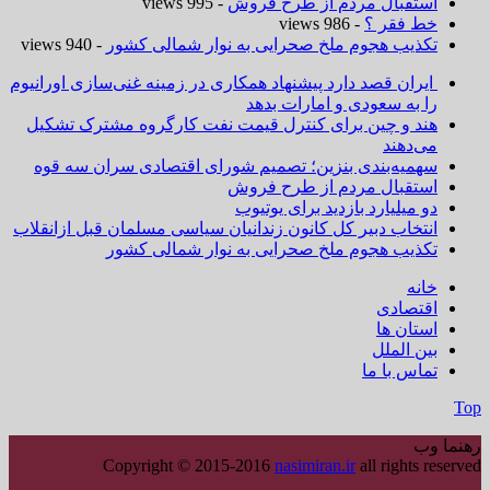
استقبال مردم از طرح فروش
- 995 views
خط فقر ؟
- 986 views
تکذیب هجوم ملخ صحرایی به نوار شمالی کشور
- 940 views
ایران قصد دارد پیشنهاد همکاری در زمینه غنی‌سازی اورانیوم
را به سعودی و امارات بدهد
هند و چین برای کنترل قیمت نفت کارگروه مشترک تشکیل
می‌دهند
سهمیه‌بندی بنزین؛ تصمیم شورای اقتصادی سران سه قوه
استقبال مردم از طرح فروش
دو میلیارد بازدید برای یوتیوب
انتخاب دبیر کل کانون زندانیان سیاسی مسلمان قبل ازانقلاب
تکذیب هجوم ملخ صحرایی به نوار شمالی کشور
خانه
اقتصادی
استان ها
بین الملل
تماس با ما
Top
رهنما وب
Copyright © 2015-2016
nasimiran.ir
all rights reserved