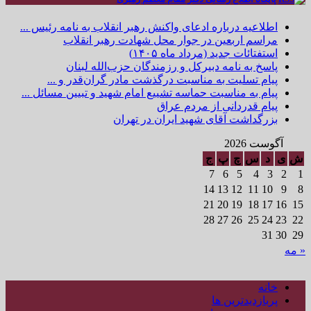
اطلاعیه درباره ادعای واکنش رهبر انقلاب به نامه رئیس ...
مراسم اربعین در جوار محل شهادت رهبر انقلاب
استفتائات جدید (مرداد ماه ۱۴۰۵)
پاسخ به نامه دبیرکل و رزمندگان حزب‌الله لبنان
پیام تسلیت به مناسبت درگذشت مادر گران‌قدر و ...
پیام به مناسبت حماسه تشییع امام شهید و تبیین مسائل ...
پیام قدردانی از مردم عراق
بزرگداشت آقای شهید ایران در تهران
آگوست 2026
ش
ی
د
س
چ
پ
ج
7
6
5
4
3
2
1
14
13
12
11
10
9
8
21
20
19
18
17
16
15
28
27
26
25
24
23
22
31
30
29
« مه
خانه
پربازدیدترین ها