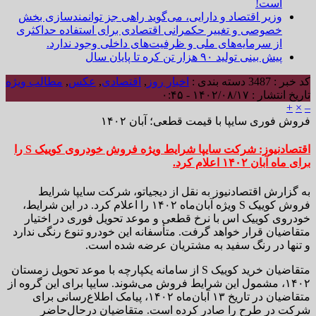
است!
وزیر اقتصاد و دارایی، می‌گوید راهی جز توانمندسازی بخش
خصوصی و تغییر حکمرانی اقتصادی برای استفاده حداکثری
از سرمایه‌های ملی و ظرفیت‌های داخلی وجود ندارد.
پیش بینی تولید ۹۰ هزار تن کره تا پایان سال
کد خبر : 3487
دسته بندی :
اخبار روز
,
اقتصادی
,
عکس
,
مطالب ویژه
تاریخ انتشار : ۱۴۰۲/۰۸/۱۷ - ۰:۴۵
+
×
–
فروش فوری سایپا با قیمت قطعی؛ آبان ۱۴۰۲
اقتصادنیوز: شرکت سایپا شرایط ویژه فروش خودروی کوییک S را
برای ماه آبان ۱۴۰۲ اعلام کرد.
به گزارش اقتصادنیوز به نقل از دیجیاتو، شرکت سایپا شرایط
فروش کوییک S ویژه آبان‌ماه ۱۴۰۲ را اعلام کرد. در این شرایط،
خودروی کوییک اس با نرخ قطعی و موعد تحویل فوری در اختیار
متقاضیان قرار خواهد گرفت. متأسفانه این خودرو تنوع رنگی ندارد
و تنها در رنگ سفید به مشتریان عرضه شده است.
متقاضیان خرید کوییک S‌ از سامانه یکپارچه با موعد تحویل زمستان
۱۴۰۲، مشمول این شرایط فروش می‌شوند. سایپا برای این گروه از
متقاضیان در تاریخ ۱۳ آبان‌ماه ۱۴۰۲، پیامک اطلاع‌رسانی برای
شرکت در طرح را صادر کرده است. متقاضیان درحال‌حاضر