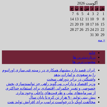
آگوست 2026
ش
ی
د
س
چ
پ
ج
7
6
5
4
3
2
1
14
13
12
11
10
9
8
21
20
19
18
17
16
15
28
27
26
25
24
23
22
31
30
29
« مه
خانه
پربازدیدترین ها
محبوب ترین ها
ایران قصد دارد پیشنهاد همکاری در زمینه غنی‌سازی اورانیوم
را به سعودی و امارات بدهد
واشنگتن در برابر دوراهی سخت
وزیر اقتصاد و دارایی، می‌گوید راهی جز توانمندسازی بخش
خصوصی و تغییر حکمرانی اقتصادی برای استفاده حداکثری
از سرمایه‌های ملی و ظرفیت‌های داخلی وجود ندارد.
پیش بینی تولید ۹۰ هزار تن کره تا پایان سال
مخالفت اوپک با درخواست ترامپ برای افزایش تولید نفت