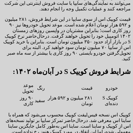
می‌توانند به نمایندگی‌های سایپا یا سایت فروش اینترنتی این شرکت
مراجعه کنند و عملیات تکمیل وجه را انجام دهند.​
قیمت کوییک اس از سوی سایپا در این شرایط فروش، ۲۸۱ میلیون
و ۵۹۲ هزار تومان اعلام شده است. موعد تحویل خودروها نیز ۹۰
روز کاری است؛ بنابراین مشتریان در واپسین روزهای زمستان
۱۴۰۲ اتومبیل خود را تحویل خواهند گرفت. درحال‌حاضر نرخ کوییک
S‌ در بازار آزاد حدود ۳۵۰ میلیون تومان است. بنابراین با خرید کوییک
اس از سایپا ۷۰ میلیون تومان سود خواهید کرد. البته برای
تحویل‌گرفتن خودرو بایستی ۹۰ روز کاری یا بیشتر از سه ماه صبر
کنید.
شرایط فروش کوییک S در آبان‌ماه ۱۴۰۲:
موعد
خودرو
قیمت
رنگ
تحویل
۲۸۱ میلیون و ۵۹۲ هزار
۹۰ روز
سفید
دنده‌ای
تومان
کاری
کوییک اس نسخه فیس‌لیفت کوییک محسوب می‌شود که همراه با
ساینا اس معرفی شد. درحال‌حاضر تمرکز سایپا بر تولید نسخه‌های
اس از کوییک و ساینا است. ساینا اس به‌طور کامل جایگزین ساینا
معمولی شده، اما این اتفاق در مورد کوییک هنوز رخ نداده است.