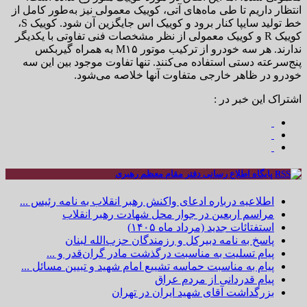
انتظار داریم تا طی ماه‌های آتی، کوییک معمولی نیز به‌طور کامل از
خط تولید سایپا کنار برود و کوییک اس جایگزین آن شود. کوییک S،
کوییک R‌ و کوییک معمولی از نظر مشخصات فنی تفاوتی با یکدیگر
ندارند. هر سه خودرو از ترکیب موتور M۱۵ به همراه گیربکس
پنج‌سرعته دستی استفاده می‌کنند. تنها تفاوت موجود بین این سه
خودرو در ظاهر خارجی متفاوت آنها خلاصه می‌شود.
اشتراک این خبر در :
پایگاه اطلاع رسانی دفتر مقام معظم رهبری
اطلاعیه درباره ادعای واکنش رهبر انقلاب به نامه رئیس ...
مراسم اربعین در جوار محل شهادت رهبر انقلاب
استفتائات جدید (مرداد ماه ۱۴۰۵)
پاسخ به نامه دبیرکل و رزمندگان حزب‌الله لبنان
پیام تسلیت به مناسبت درگذشت مادر گران‌قدر و ...
پیام به مناسبت حماسه تشییع امام شهید و تبیین مسائل ...
پیام قدردانی از مردم عراق
بزرگداشت آقای شهید ایران در تهران