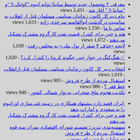
معرفی ۲ محصول جدید توسط سایپا/ تولید انبوه “کوئیک S “و
“ساینا S ” آغاز شد
- 2,451 views
پیام دبیرکل کانون زندانیان سیاسی مسلمان قبل از انقلاب به
مناسبت درگذشت ابوالقاسم سرحدی زاده
- 1,633 views
تماس با ما
- 1,550 views
هند و چین برای کنترل قیمت نفت کارگروه مشترک تشکیل
می‌دهند
- 1,072 views
لایحه «حذف ۴ صفر از پول ملی» به مجلس رفت
- 1,039
views
✅ هنگ‌کنگ در جوار چین چگونه کرونا را کنترل کرد؟
- 1,020
views
انتخاب دبیر کل کانون زندانیان سیاسی مسلمان قبل ازانقلاب
- 1,019 views
استقبال مردم از طرح فروش
- 995 views
خط فقر ؟
- 986 views
تکذیب هجوم ملخ صحرایی به نوار شمالی کشور
- 940 views
ایران قصد دارد پیشنهاد همکاری در زمینه غنی‌سازی اورانیوم
را به سعودی و امارات بدهد
هند و چین برای کنترل قیمت نفت کارگروه مشترک تشکیل
می‌دهند
سهمیه‌بندی بنزین؛ تصمیم شورای اقتصادی سران سه قوه
استقبال مردم از طرح فروش
دو میلیارد بازدید برای یوتیوب