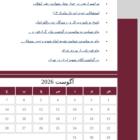
مراسم اربعین در جوار محل شهادت رهبر انقلاب
تماس با
استفتائات جدید (مرداد ماه ۱۴۰۵)
ما
پاسخ به نامه دبیرکل و رزمندگان حزب‌الله لبنان
پیام تسلیت به مناسبت درگذشت مادر گران‌قدر و ...
پیام به مناسبت حماسه تشییع امام شهید و تبیین مسائل ...
پیام قدردانی از مردم عراق
بزرگداشت آقای شهید ایران در تهران
آگوست 2026
ش
ی
د
س
چ
پ
ج
7
6
5
4
3
2
1
14
13
12
11
10
9
8
21
20
19
18
17
16
15
28
27
26
25
24
23
22
31
30
29