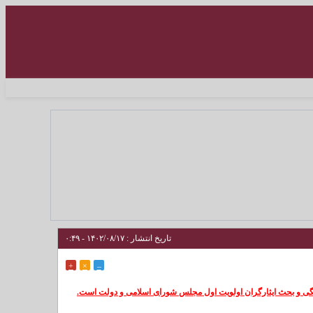
تاریخ انتشار : ۱۴۰۲/۰۸/۱۷ - ۰:۴۹
+
×
–
ی و بحث ایثارگران اولویت اول مجلس شورای اسلامی و دولت است.