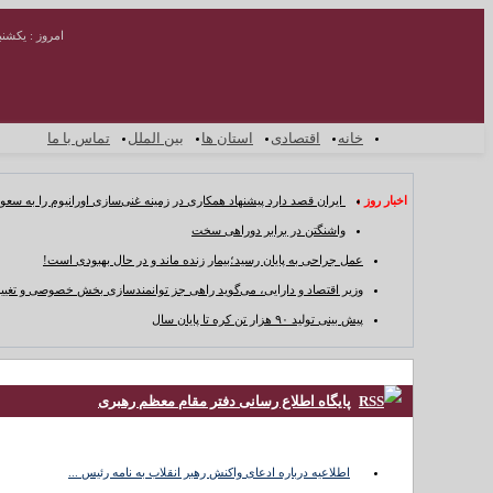
امروز : یکشنبه ۱۸ مرداد 
خانه
اقتصادی
استان ها
بین الملل
تماس با ما
اخبار روز :
ایران قصد دارد پیشنهاد همکاری در زمینه غنی‌سازی اورانیوم را به سعو
واشنگتن در برابر دوراهی سخت
عمل جراحی به پایان رسید؛بیمار زنده ماند و در حال بهبودی است!
وزیر اقتصاد و دارایی، می‌گوید راهی جز توانمندسازی بخش خصوصی و تغییر
پیش بینی تولید ۹۰ هزار تن کره تا پایان سال
خانه
پایگاه اطلاع رسانی دفتر مقام معظم رهبری
اقتصادی
استان ها
بین
اطلاعیه درباره ادعای واکنش رهبر انقلاب به نامه رئیس ...
الملل