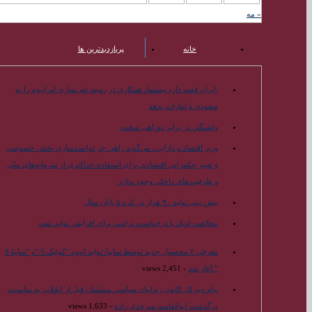
« مه
خانه
پربازدیدترین ها
محبوب ترین ها
ایران قصد دارد پیشنهاد همکاری در زمینه غنی‌سازی اورانیوم را به
سعودی و امارات بدهد
واشنگتن در برابر دوراهی سخت
وزیر اقتصاد و دارایی، می‌گوید راهی جز توانمندسازی بخش خصوصی
و تغییر حکمرانی اقتصادی برای استفاده حداکثری از سرمایه‌های ملی
و ظرفیت‌های داخلی وجود ندارد.
پیش بینی تولید ۹۰ هزار تن کره تا پایان سال
مخالفت اوپک با درخواست ترامپ برای افزایش تولید نفت
معرفی ۲ محصول جدید توسط سایپا/ تولید انبوه “کوئیک S “و “ساینا S
” آغاز شد
- 2,451 views
پیام دبیرکل کانون زندانیان سیاسی مسلمان قبل از انقلاب به مناسبت
درگذشت ابوالقاسم سرحدی زاده
- 1,633 views