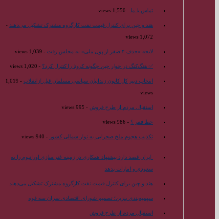
تماس با ما
- 1,550 views
هند و چین برای کنترل قیمت نفت کارگروه مشترک تشکیل می‌دهند
-
1,072 views
لایحه «حذف ۴ صفر از پول ملی» به مجلس رفت
- 1,039 views
✅ هنگ‌کنگ در جوار چین چگونه کرونا را کنترل کرد؟
- 1,020 views
انتخاب دبیر کل کانون زندانیان سیاسی مسلمان قبل ازانقلاب
- 1,019
views
استقبال مردم از طرح فروش
- 995 views
خط فقر ؟
- 986 views
تکذیب هجوم ملخ صحرایی به نوار شمالی کشور
- 940 views
ایران قصد دارد پیشنهاد همکاری در زمینه غنی‌سازی اورانیوم را به
سعودی و امارات بدهد
هند و چین برای کنترل قیمت نفت کارگروه مشترک تشکیل می‌دهند
سهمیه‌بندی بنزین؛ تصمیم شورای اقتصادی سران سه قوه
استقبال مردم از طرح فروش