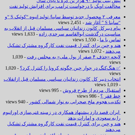
پیش بینی تولید ۹۰ هزار تن کره تا پایان سال
مخالفت اوپک با درخواست ترامپ برای افزایش تولید نفت
معرفی ۲ محصول جدید توسط سایپا/ تولید انبوه “کوئیک S “و
“ساینا S ” آغاز شد
- 2,451 views
پیام دبیرکل کانون زندانیان سیاسی مسلمان قبل از انقلاب به
مناسبت درگذشت ابوالقاسم سرحدی زاده
- 1,633 views
تماس با ما
- 1,550 views
هند و چین برای کنترل قیمت نفت کارگروه مشترک تشکیل
می‌دهند
- 1,072 views
لایحه «حذف ۴ صفر از پول ملی» به مجلس رفت
- 1,039
views
✅ هنگ‌کنگ در جوار چین چگونه کرونا را کنترل کرد؟
- 1,020
views
انتخاب دبیر کل کانون زندانیان سیاسی مسلمان قبل ازانقلاب
- 1,019 views
استقبال مردم از طرح فروش
- 995 views
خط فقر ؟
- 986 views
تکذیب هجوم ملخ صحرایی به نوار شمالی کشور
- 940 views
ایران قصد دارد پیشنهاد همکاری در زمینه غنی‌سازی اورانیوم
را به سعودی و امارات بدهد
هند و چین برای کنترل قیمت نفت کارگروه مشترک تشکیل
می‌دهند