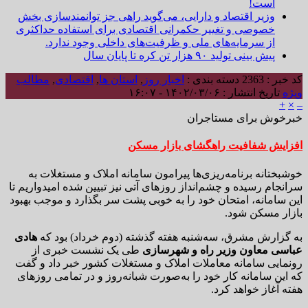
است!
وزیر اقتصاد و دارایی، می‌گوید راهی جز توانمندسازی بخش
خصوصی و تغییر حکمرانی اقتصادی برای استفاده حداکثری
از سرمایه‌های ملی و ظرفیت‌های داخلی وجود ندارد.
پیش بینی تولید ۹۰ هزار تن کره تا پایان سال
کد خبر : 2363
دسته بندی :
اخبار روز
,
استان ها
,
اقتصادی
,
مطالب
ویژه
تاریخ انتشار : ۱۴۰۲/۰۳/۰۶ - ۱۶:۰۷
+
×
–
خبرخوش برای مستاجران
افزایش شفافیت راهگشای بازار مسکن
خوشبختانه برنامه‌ریزی‌ها پیرامون سامانه املاک و مستغلات به
سرانجام رسیده و چشم‌انداز روزهای آتی نیز تبیین شده امیدواریم تا
این سامانه، امتحان خود را به خوبی پشت سر بگذارد و موجب بهبود
بازار مسکن شود.
به گزارش مشرق، سه‌شنبه هفته گذشته (دوم خرداد) بود که
هادی
عباسی معاون وزیر راه و شهرسازی
طی یک نشست خبری از
رونمایی سامانه معاملات املاک و مستغلات کشور خبر داد و گفت
که این سامانه کار خود را به‌صورت شبانه‌روز و در تمامی روزهای
هفته آغاز خواهد کرد.