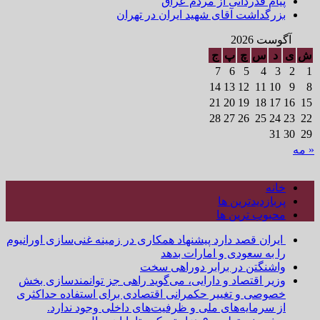
پیام قدردانی از مردم عراق
بزرگداشت آقای شهید ایران در تهران
آگوست 2026
ش
ی
د
س
چ
پ
ج
7
6
5
4
3
2
1
14
13
12
11
10
9
8
21
20
19
18
17
16
15
28
27
26
25
24
23
22
31
30
29
« مه
خانه
پربازدیدترین ها
محبوب ترین ها
ایران قصد دارد پیشنهاد همکاری در زمینه غنی‌سازی اورانیوم
را به سعودی و امارات بدهد
واشنگتن در برابر دوراهی سخت
وزیر اقتصاد و دارایی، می‌گوید راهی جز توانمندسازی بخش
خصوصی و تغییر حکمرانی اقتصادی برای استفاده حداکثری
از سرمایه‌های ملی و ظرفیت‌های داخلی وجود ندارد.