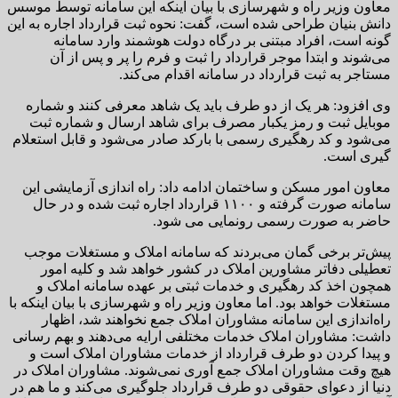
معاون وزیر راه و شهرسازی با بیان اینکه این سامانه توسط موسس
دانش بنیان طراحی شده است، گفت: نحوه ثبت قرارداد اجاره به این
گونه است، افراد مبتنی بر درگاه دولت هوشمند وارد سامانه
می‌شوند و ابتدا موجر قرارداد را ثبت و فرم را پر و پس از آن
مستاجر به ثبت قرارداد در سامانه اقدام می‌کند.
وی افزود: هر یک از دو طرف باید یک شاهد معرفی کنند و شماره
موبایل ثبت و رمز یکبار مصرف برای شاهد ارسال و شماره ثبت
می‌شود و کد رهگیری رسمی با بارکد صادر می‌شود و قابل استعلام
گیری است.
معاون امور مسکن و ساختمان ادامه داد: راه اندازی آزمایشی این
سامانه صورت گرفته و ١١٠٠ قرارداد اجاره ثبت شده و در حال
حاضر به صورت رسمی رونمایی می شود.
پیش‌تر برخی گمان می‌بردند که سامانه املاک و مستغلات موجب
تعطیلی دفاتر مشاورین املاک در کشور خواهد شد و کلیه امور
همچون اخذ کد رهگیری و خدمات ثبتی بر عهده سامانه املاک و
مستغلات خواهد بود. اما معاون وزیر راه و شهرسازی با بیان اینکه با
راه‌اندازی این سامانه مشاوران املاک جمع نخواهند شد، اظهار
داشت: مشاوران املاک خدمات مختلفی ارایه می‌دهند و بهم رسانی
و پیدا کردن دو طرف قرارداد از خدمات مشاوران املاک است و
هیچ وقت مشاوران املاک جمع آوری نمی‌شوند. مشاوران املاک در
دنیا از دعوای حقوقی دو طرف قرارداد جلوگیری می‌کند و ما هم در