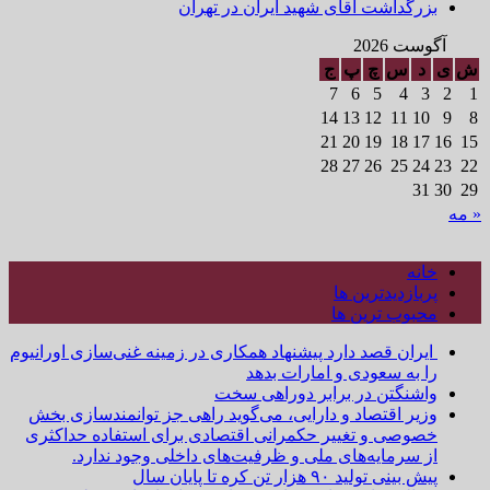
بزرگداشت آقای شهید ایران در تهران
آگوست 2026
ش
ی
د
س
چ
پ
ج
7
6
5
4
3
2
1
14
13
12
11
10
9
8
21
20
19
18
17
16
15
28
27
26
25
24
23
22
31
30
29
« مه
خانه
پربازدیدترین ها
محبوب ترین ها
ایران قصد دارد پیشنهاد همکاری در زمینه غنی‌سازی اورانیوم
را به سعودی و امارات بدهد
واشنگتن در برابر دوراهی سخت
وزیر اقتصاد و دارایی، می‌گوید راهی جز توانمندسازی بخش
خصوصی و تغییر حکمرانی اقتصادی برای استفاده حداکثری
از سرمایه‌های ملی و ظرفیت‌های داخلی وجود ندارد.
پیش بینی تولید ۹۰ هزار تن کره تا پایان سال