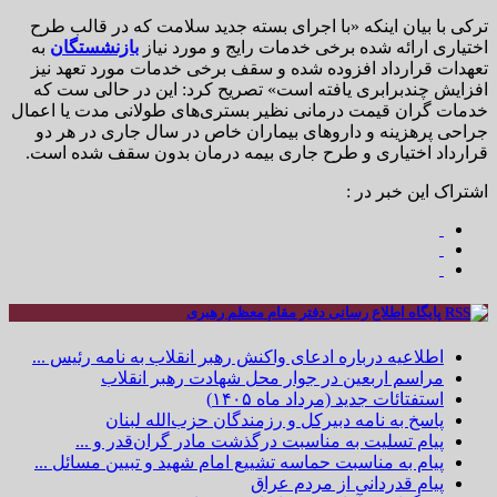
ترکی با بیان اینکه «با اجرای بسته جدید سلامت که در قالب طرح
اختیاری ارائه شده برخی خدمات رایج و مورد نیاز
بازنشستگان
به
تعهدات قرارداد افزوده شده و سقف برخی خدمات مورد تعهد نیز
افزایش چندبرابری یافته است» تصریح کرد: این در حالی ست که
خدمات گران قیمت درمانی نظیر بستری‌های طولانی مدت یا اعمال
جراحی پرهزینه و داروهای بیماران خاص در سال جاری در هر دو
قرارداد اختیاری و طرح جاری بیمه درمان بدون سقف شده است.
اشتراک این خبر در :
پایگاه اطلاع رسانی دفتر مقام معظم رهبری
اطلاعیه درباره ادعای واکنش رهبر انقلاب به نامه رئیس ...
مراسم اربعین در جوار محل شهادت رهبر انقلاب
استفتائات جدید (مرداد ماه ۱۴۰۵)
پاسخ به نامه دبیرکل و رزمندگان حزب‌الله لبنان
پیام تسلیت به مناسبت درگذشت مادر گران‌قدر و ...
پیام به مناسبت حماسه تشییع امام شهید و تبیین مسائل ...
پیام قدردانی از مردم عراق