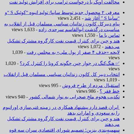
مخالفت اوپک با درخواست ترامپ برای افزایش تولید نفت
معرفی ۲ محصول جدید توسط سایپا/ تولید انبوه “کوئیک S “و
“ساینا S ” آغاز شد
- 2,451 views
پیام دبیرکل کانون زندانیان سیاسی مسلمان قبل از انقلاب به
مناسبت درگذشت ابوالقاسم سرحدی زاده
- 1,633 views
تماس با ما
- 1,550 views
هند و چین برای کنترل قیمت نفت کارگروه مشترک تشکیل
می‌دهند
- 1,072 views
لایحه «حذف ۴ صفر از پول ملی» به مجلس رفت
- 1,039
views
✅ هنگ‌کنگ در جوار چین چگونه کرونا را کنترل کرد؟
- 1,020
views
انتخاب دبیر کل کانون زندانیان سیاسی مسلمان قبل ازانقلاب
- 1,019 views
استقبال مردم از طرح فروش
- 995 views
خط فقر ؟
- 986 views
تکذیب هجوم ملخ صحرایی به نوار شمالی کشور
- 940 views
ایران قصد دارد پیشنهاد همکاری در زمینه غنی‌سازی اورانیوم
را به سعودی و امارات بدهد
هند و چین برای کنترل قیمت نفت کارگروه مشترک تشکیل
می‌دهند
سهمیه‌بندی بنزین؛ تصمیم شورای اقتصادی سران سه قوه