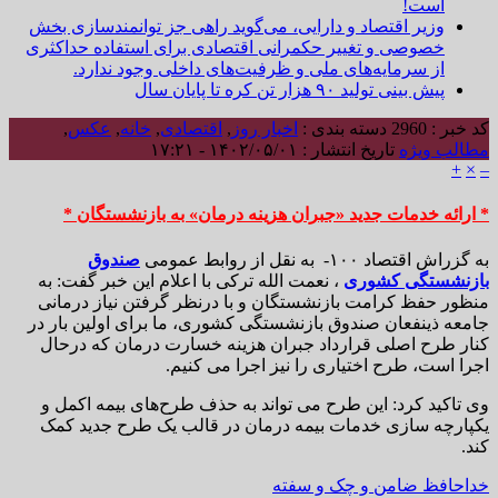
است!
وزیر اقتصاد و دارایی، می‌گوید راهی جز توانمندسازی بخش
خصوصی و تغییر حکمرانی اقتصادی برای استفاده حداکثری
از سرمایه‌های ملی و ظرفیت‌های داخلی وجود ندارد.
پیش بینی تولید ۹۰ هزار تن کره تا پایان سال
کد خبر : 2960
دسته بندی :
اخبار روز
,
اقتصادی
,
خانه
,
عکس
,
مطالب ویژه
تاریخ انتشار : ۱۴۰۲/۰۵/۰۱ - ۱۷:۲۱
+
×
–
* ارائه خدمات جدید «جبران هزینه درمان» به بازنشستگان *
به گزراش اقتصاد ۱۰۰- به نقل از روابط عمومی
صندوق
بازنشستگی کشوری
، نعمت الله ترکی با اعلام این خبر گفت: به
منظور حفظ کرامت بازنشستگان و با درنظر گرفتن نیاز درمانی
جامعه ذینفعان صندوق بازنشستگی کشوری، ما برای اولین بار در
کنار طرح اصلی قرارداد جبران هزینه خسارت درمان که درحال
اجرا است، طرح اختیاری را نیز اجرا می کنیم.
وی تاکید کرد: این طرح می تواند به حذف طرح‌های بیمه اکمل و
یکپارچه سازی خدمات بیمه درمان در قالب یک طرح جدید کمک
کند.
خداحافظ ضامن و چک و سفته