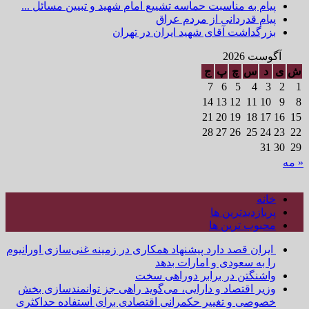
پیام به مناسبت حماسه تشییع امام شهید و تبیین مسائل ...
پیام قدردانی از مردم عراق
بزرگداشت آقای شهید ایران در تهران
آگوست 2026
ش
ی
د
س
چ
پ
ج
7
6
5
4
3
2
1
14
13
12
11
10
9
8
21
20
19
18
17
16
15
28
27
26
25
24
23
22
31
30
29
« مه
خانه
پربازدیدترین ها
محبوب ترین ها
ایران قصد دارد پیشنهاد همکاری در زمینه غنی‌سازی اورانیوم
را به سعودی و امارات بدهد
واشنگتن در برابر دوراهی سخت
وزیر اقتصاد و دارایی، می‌گوید راهی جز توانمندسازی بخش
خصوصی و تغییر حکمرانی اقتصادی برای استفاده حداکثری