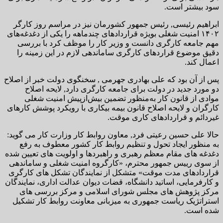
سود بیشتر است.
ابراهیم رئیسی, رئیس جمهور کشورمان نیز در مراسم روز کارگر
۱۴۰۲ امنیت شغلی بویژه قراردادهای چندماهه را یکی از دغدغه‌های
مهم جامعه کارگری دانست و وزیر کار را موظف کرد با بررسی
دقیق موضوع قراردهای کارگری ساماندهی لازم در این زمینه را
اعمال کند.
پس از آن بود که علی بهادری جهرمی , سخنگوی دولت خبر از اصلاح
دو مورد جدید در دولت برای جامعه کارگری دارد, لایحه اصلاح
موادی از قانون کار به‌منظور تضمین بیش‌ازپیش امنیت شغلی
کارگران و لایحه اصلاح قانون بیمه بیکاری با رویکرد پوشش کارهای
غیردائم و قراردادهای کاری موقت.
حالا علی حسین رعیتی فرد, معاون روابط کار وزارت کار می گوید:
به منظور ایجاد تحول و تنظیم روابط کار کشور معطوف به رفع
دغدغه های مقام معظم رهبری و راهبردها و اولویت های تعیین شده
از سوی رییس جمهور محترم، «کارگروه امنیت شغلی و ساماندهی
قراردادهای مدت موقت» متشکل از نمایندگان تشکل های کارگری
و کارفرمایی، اساتید دانشگاه، قضات دیوان عدالت اداری، نمایندگان
مرکز پژوهش های مجلس شورای اسلامی و مرکز بررسی های
استراتژیک ریاست جمهوری به میزبانی معاونت روابط کار تشکیل
شده است.