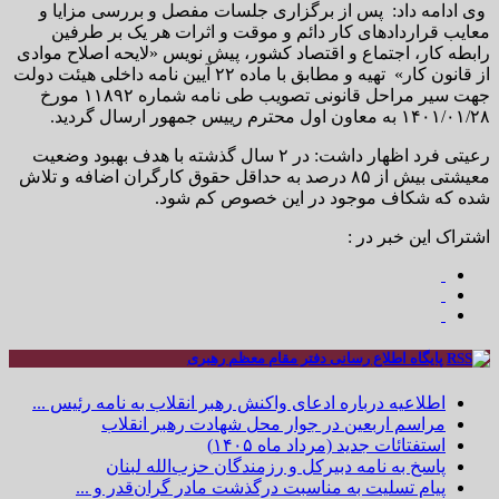
وی ادامه داد: پس از برگزاری جلسات مفصل و بررسی مزایا و
معایب قراردادهای کار دائم و موقت و اثرات هر یک بر طرفین
رابطه کار، اجتماع و اقتصاد کشور، پیش نویس «لایحه اصلاح موادی
از قانون کار» تهیه و مطابق با ماده ۲۲ آیین نامه داخلی هیئت دولت
جهت سیر مراحل قانونی تصویب طی نامه شماره ۱۱۸۹۲ مورخ
۱۴۰۱/۰۱/۲۸ به معاون اول محترم رییس جمهور ارسال گردید.
رعیتی فرد اظهار داشت: در ۲ سال گذشته با هدف بهبود وضعیت
معیشتی بیش از ۸۵ درصد به حداقل حقوق کارگران اضافه و تلاش
شده که شکاف موجود در این خصوص کم شود.
اشتراک این خبر در :
پایگاه اطلاع رسانی دفتر مقام معظم رهبری
اطلاعیه درباره ادعای واکنش رهبر انقلاب به نامه رئیس ...
مراسم اربعین در جوار محل شهادت رهبر انقلاب
استفتائات جدید (مرداد ماه ۱۴۰۵)
پاسخ به نامه دبیرکل و رزمندگان حزب‌الله لبنان
پیام تسلیت به مناسبت درگذشت مادر گران‌قدر و ...