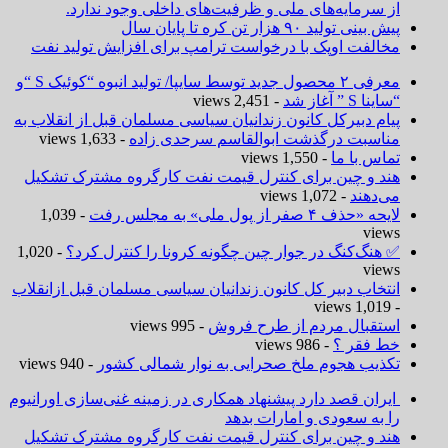
از سرمایه‌های ملی و ظرفیت‌های داخلی وجود ندارد.
پیش بینی تولید ۹۰ هزار تن کره تا پایان سال
مخالفت اوپک با درخواست ترامپ برای افزایش تولید نفت
معرفی ۲ محصول جدید توسط سایپا/ تولید انبوه “کوئیک S “و
“ساینا S ” آغاز شد
- 2,451 views
پیام دبیرکل کانون زندانیان سیاسی مسلمان قبل از انقلاب به
مناسبت درگذشت ابوالقاسم سرحدی زاده
- 1,633 views
تماس با ما
- 1,550 views
هند و چین برای کنترل قیمت نفت کارگروه مشترک تشکیل
می‌دهند
- 1,072 views
لایحه «حذف ۴ صفر از پول ملی» به مجلس رفت
- 1,039
views
✅ هنگ‌کنگ در جوار چین چگونه کرونا را کنترل کرد؟
- 1,020
views
انتخاب دبیر کل کانون زندانیان سیاسی مسلمان قبل ازانقلاب
- 1,019 views
استقبال مردم از طرح فروش
- 995 views
خط فقر ؟
- 986 views
تکذیب هجوم ملخ صحرایی به نوار شمالی کشور
- 940 views
ایران قصد دارد پیشنهاد همکاری در زمینه غنی‌سازی اورانیوم
را به سعودی و امارات بدهد
هند و چین برای کنترل قیمت نفت کارگروه مشترک تشکیل