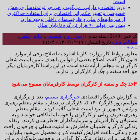
است!
وزیر اقتصاد و دارایی، می‌گوید راهی جز توانمندسازی بخش
خصوصی و تغییر حکمرانی اقتصادی برای استفاده حداکثری
از سرمایه‌های ملی و ظرفیت‌های داخلی وجود ندارد.
پیش بینی تولید ۹۰ هزار تن کره تا پایان سال
کد خبر : 2140
دسته بندی :
اخبار روز
,
اقتصادی
,
خانه
,
عکس
,
مطالب ویژه
تاریخ انتشار : ۱۴۰۲/۰۲/۱۷ - ۱۱:۰۴
+
×
–
معاون روابط کار وزارت کار با اشاره به اصلاح برخی از موارد
قانون کار گفت: اصلاح بعضی از قوانین با هدف تامین امنیت شغلی
کارگران به مجلس ارایه شده است، در این راستا کارفرمایان دیگر
حق اخذ سفته و چک از کارگران را ندارند.
*اخذ چک و سفته از کارگران توسط کارفرمایان ممنوع می‌شود
به گزارش خبرنگار اقتصادی
خبرگزاری تسنیم
، بعد از برگزاری
مراسم روز کارگر۱۴۰۲ که کارگران در دیدار با مقام معظم رهبری
و رئیس جمهور از نبود امنیت شغلی گلایه کردند , مقام معظم
رهبری تعریف زبانی از کارگران را خوب اما ناکافی خواندند و به
مسئولان و کارآفرینان و سرمایه‌گذاران خاطرنشان کردند: ارتقاء
زندگی کارگر و اطمینان خاطرش به امنیت شغلی و چرخیدن راحت
چرخ زندگی، باعث افزایش کیفیت کار و محصول می‌شود بنابراین،
هر تلاشی برای ارتقاء زندگی کارگران، در واقع سرمایه‌گذاری برای