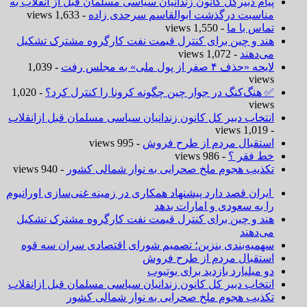
پیام دبیرکل کانون زندانیان سیاسی مسلمان قبل از انقلاب به
مناسبت درگذشت ابوالقاسم سرحدی زاده
- 1,633 views
تماس با ما
- 1,550 views
هند و چین برای کنترل قیمت نفت کارگروه مشترک تشکیل
می‌دهند
- 1,072 views
لایحه «حذف ۴ صفر از پول ملی» به مجلس رفت
- 1,039
views
✅ هنگ‌کنگ در جوار چین چگونه کرونا را کنترل کرد؟
- 1,020
views
انتخاب دبیر کل کانون زندانیان سیاسی مسلمان قبل ازانقلاب
- 1,019 views
استقبال مردم از طرح فروش
- 995 views
خط فقر ؟
- 986 views
تکذیب هجوم ملخ صحرایی به نوار شمالی کشور
- 940 views
ایران قصد دارد پیشنهاد همکاری در زمینه غنی‌سازی اورانیوم
را به سعودی و امارات بدهد
هند و چین برای کنترل قیمت نفت کارگروه مشترک تشکیل
می‌دهند
سهمیه‌بندی بنزین؛ تصمیم شورای اقتصادی سران سه قوه
استقبال مردم از طرح فروش
دو میلیارد بازدید برای یوتیوب
انتخاب دبیر کل کانون زندانیان سیاسی مسلمان قبل ازانقلاب
تکذیب هجوم ملخ صحرایی به نوار شمالی کشور