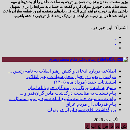
وزیر صنعت، معدن و تجارت همچنین توجه به ساخت داخل را از بخش‌های مهم
بسته ساماندهی خودرو عنوان کرد و گفت: ما حتما باید شرایط را برای تسهیل
داخلی سازی خودرو فراهم کنیم البته قرارداد‌های منعقده امروز قطعه سازان باعث
خواهد شد تا در این زمینه در آینده‌ای نزدیک رشد قابل توجهی داشته باشیم.
اشتراک این خبر در :
پایگاه اطلاع رسانی دفتر مقام معظم رهبری
اطلاعیه درباره ادعای واکنش رهبر انقلاب به نامه رئیس ...
مراسم اربعین در جوار محل شهادت رهبر انقلاب
استفتائات جدید (مرداد ماه ۱۴۰۵)
پاسخ به نامه دبیرکل و رزمندگان حزب‌الله لبنان
پیام تسلیت به مناسبت درگذشت مادر گران‌قدر و ...
پیام به مناسبت حماسه تشییع امام شهید و تبیین مسائل ...
پیام قدردانی از مردم عراق
بزرگداشت آقای شهید ایران در تهران
آگوست 2026
ش
ی
د
س
چ
پ
ج