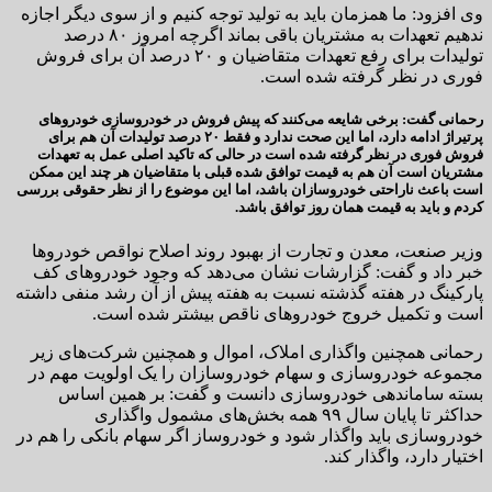
وی افزود: ما همزمان باید به تولید توجه کنیم و از سوی دیگر اجازه
ندهیم تعهدات به مشتریان باقی بماند اگرچه امروز ۸۰ درصد
تولیدات برای رفع تعهدات متقاضیان و ۲۰ درصد آن برای فروش
فوری در نظر گرفته شده است.
رحمانی گفت: برخی شایعه می‌کنند که پیش فروش در خودروسازی خودرو‌های
پرتیراژ ادامه دارد، اما این صحت ندارد و فقط ۲۰ درصد تولیدات آن هم برای
فروش فوری در نظر گرفته شده است در حالی که تاکید اصلی عمل به تعهدات
مشتریان است آن هم به قیمت توافق شده قبلی با متقاضیان هر چند این ممکن
است باعث ناراحتی خودروسازان باشد، اما این موضوع را از نظر حقوقی بررسی
کردم و باید به قیمت همان روز توافق باشد.
وزیر صنعت، معدن و تجارت از بهبود روند اصلاح نواقص خودرو‌ها
خبر داد و گفت: گزارشات نشان می‌دهد که وجود خودرو‌های کف
پارکینگ در هفته گذشته نسبت به هفته پیش از آن رشد منفی داشته
است و­ تکمیل خروج خودرو‌های ناقص بیشتر شده است.
رحمانی همچنین واگذاری املاک، اموال و همچنین شرکت‌های زیر
مجموعه خودروسازی و سهام خودروسازان را یک اولویت مهم در
بسته ساماندهی خودروسازی دانست و گفت: بر همین اساس
حداکثر تا پایان سال ۹۹ همه بخش‌های مشمول واگذاری
خودروسازی باید واگذار شود و خودروساز اگر سهام بانکی را هم در
اختیار دارد، واگذار کند.