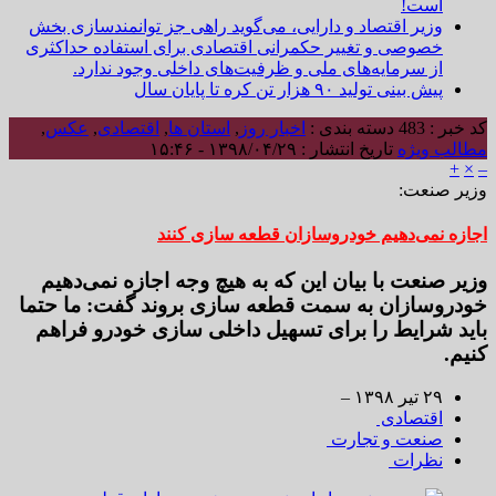
است!
وزیر اقتصاد و دارایی، می‌گوید راهی جز توانمندسازی بخش
خصوصی و تغییر حکمرانی اقتصادی برای استفاده حداکثری
از سرمایه‌های ملی و ظرفیت‌های داخلی وجود ندارد.
پیش بینی تولید ۹۰ هزار تن کره تا پایان سال
کد خبر : 483
دسته بندی :
اخبار روز
,
استان ها
,
اقتصادی
,
عکس
,
مطالب ویژه
تاریخ انتشار : ۱۳۹۸/۰۴/۲۹ - ۱۵:۴۶
+
×
–
وزیر صنعت:
اجازه نمی‌دهیم خودروسازان قطعه سازی کنند
وزیر صنعت با بیان این که به هیچ وجه اجازه نمی‌دهیم
خودروسازان به سمت قطعه سازی بروند گفت: ما حتما
باید شرایط را برای تسهیل داخلی سازی خودرو فراهم
کنیم.
۲۹ تير ۱۳۹۸ –
اقتصادی
صنعت و تجارت
نظرات