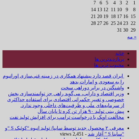
7
6
5
4
3
2
1
14
13
12
11
10
9
8
21
20
19
18
17
16
15
28
27
26
25
24
23
22
31
30
29
« مه
خانه
پربازدیدترین ها
محبوب ترین ها
ایران قصد دارد پیشنهاد همکاری در زمینه غنی‌سازی اورانیوم
را به سعودی و امارات بدهد
واشنگتن در برابر دوراهی سخت
وزیر اقتصاد و دارایی، می‌گوید راهی جز توانمندسازی بخش
خصوصی و تغییر حکمرانی اقتصادی برای استفاده حداکثری
از سرمایه‌های ملی و ظرفیت‌های داخلی وجود ندارد.
پیش بینی تولید ۹۰ هزار تن کره تا پایان سال
مخالفت اوپک با درخواست ترامپ برای افزایش تولید نفت
معرفی ۲ محصول جدید توسط سایپا/ تولید انبوه “کوئیک S “و
“ساینا S ” آغاز شد
- 2,451 views