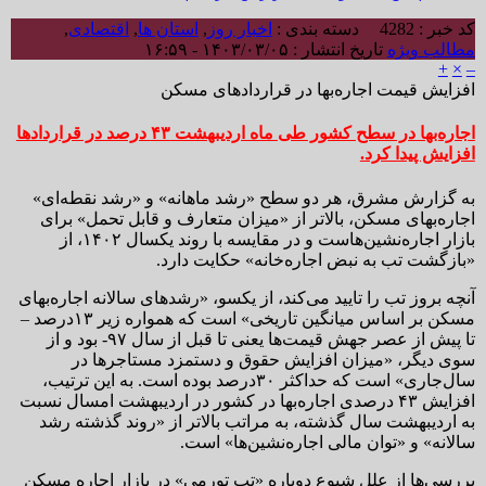
کد خبر : 4282
دسته بندی :
اخبار روز
,
استان ها
,
اقتصادی
,
مطالب ویژه
تاریخ انتشار : ۱۴۰۳/۰۳/۰۵ - ۱۶:۵۹
+
×
–
افزایش قیمت اجاره‌بها در قراردادهای مسکن
اجاره‌بها در سطح کشور طی ماه اردیبهشت ۴۳ درصد در قراردادها
افزایش پیدا کرد.
به گزارش مشرق،‌ هر دو سطح «رشد ماهانه» و «رشد نقطه‌ای»
اجاره‌بهای مسکن، بالاتر از «میزان متعارف و قابل تحمل» برای
بازار اجاره‌نشین‌هاست و در مقایسه با روند یکسال ۱۴۰۲، از
«بازگشت تب به نبض اجاره‌خانه» حکایت دارد.
آنچه بروز تب را تایید می‌کند، از یکسو، «رشدهای سالانه اجاره‌بهای
مسکن بر اساس میانگین تاریخی» است که همواره زیر ۱۳‌درصد –
تا پیش‌ از عصر جهش قیمت‌ها یعنی تا قبل از سال ۹۷- بود و از
سوی دیگر، «میزان افزایش حقوق و دستمزد مستاجرها در
سال‌جاری» است که حداکثر ۳۰‌درصد بوده است. به این ترتیب،
افزایش ۴۳ درصدی اجاره‌بها در کشور در اردیبهشت امسال نسبت
به اردیبهشت سال گذشته، به مراتب بالاتر از «روند گذشته رشد
سالانه» و «توان مالی اجاره‌نشین‌ها» است.
بررسی‌ها از علل شیوع دوباره «تب تورمی» در بازار اجاره‌ مسکن