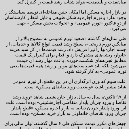
میان‌مدت و بلندمدت- بتواند شتاب رشد قیمت را کنترل کند.
در بازار اجاره مسکن اما امکان چنین مداخله‌ای توسط سیاستگذار
وجود ندارد و تورم اجاره‌ به شکل طبیعی و قابل انتظار کارشناسان،
از دو فاکتور «تورم عمومی» و «تحولات بخش مسکن» جهت
می‌گیرد.
طی سال‌های گذشته «صعود تورم عمومی به سطوح بالاتر از
میانگین تورم تاریخی»، سطح رشد قیمت انواع کالاها و خدمات، از
جمله اجاره‌بها را نیز افزایش داد. رشد قیمت‌ها در کل سبد هزینه
خانوار، ریشه‌های مشترک دارد و اقدام برای کنترل یک قیمت
مطابق تجربه‌های شکست‌خورده، باعث مهار رشد آن قیمت
نمی‌شود بلکه باید «سیاست‌های موثر بر رشد همه قیمت‌ها یعنی
تورم عمومی» به کار گرفته شود.
علت سوم که وزن اثرگذاری آن در این مقطع، از تورم عمومی
شاید بیشتر باشد، «وضعیت روند تقاضای مسکن» است.
از ۹۷ تاکنون، سال به سال بازار اجاره‌نشینی شاهد «روند رشد
تقاضا و ورود جریان پایدار متقاضی اجاره‌نشینی» بوده است. علت
این ورود پایدار جریان تقاضا به بازار اجاره مسکن، «قطع پایدار
جریان ورود تقاضای خانه‌اولی به بازار خرید مسکن» بوده است.
جهش‌های مکرر قیمت مسکن طی ۶ سال گذشته، توان مالی برای
صاحب‌خانه شدن را پایین آورده است و بخش قابل‌توجهی از