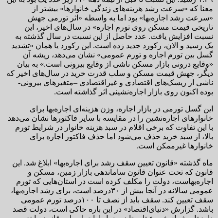
معنا که «سرعت رشد هزینه‌های زندگی خانوارها» بیشتر از
«سرعت رشد اجاره‌بها» بود اما به واسطه «اثر تورمی جهش
تاریخی قیمت مسکن روی تورم اجاره» در سال‌های اخیر، این
نسبت افزایش یافت. عدد حاصل از این نسبت در سال گذشته به
یک رسید و الان، رکورد جدید زده است. این رکورد یا همان «تشدید
گسل بین تورم اجاره و تورم عمومی» نشان می‌دهد، ریشه آن
«وقایع درونی بازار مسکن ناشی از وقایع بیرونی است.» به بیان
دیگر، جهش قیمت مسکن و سلب قدرت خرید در سال‌های اخیر که
ناشی از ریسک‌های اقتصادی و غیراقتصادی –متغیرهای بیرونی-
بوده اکنون روی بازار اجاره‌نشینی اثر گذاشته است.
این گسل تورمی در بازار اجاره، وزن هزینه‌ای اجاره‌بها برای
خانوارهای اجاره‌نشین را در مقایسه با سایر فاکتورها نشان می‌دهد
با این تفاوت که برخی اقلام در سبد هزینه خانوار در شرایط تورم
بالا، از سبد خرید حذف می‌شود اما حذف فاکتور اجاره برای
خانوارها غیرممکن است.
ماه گذشته «قانون تعیین سقف رشد برای اجاره‌بها» ابلاغ شد. این
قانون که تحت عنوان قانون ساماندهی بازار زمین، مسکن و
اجاره‌بهاست، دولت را مکلف کرده است در استان‌هایی که تورم
عمومی سالانه در آنجا بیش از ۳۰‌درصد است، برای رشد اجاره‌بها،
سقف تعیین کند. سقف باید از نصف تا ۱۰۰‌درصد تورم عمومی
باشد. گزارش «دنیای‌اقتصاد» در این باره حاکی است، دولت قصد