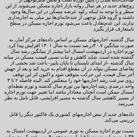
زوج‌های جدید در هر سال روانه بازار اجاره مسکن می‌شوند. از این
منظر و با توجه به اینکه رکود عرضه مسکن در این سال‌ها وجود
داشته و گروه قابل توجهی از چندخانه‌ای‌ها نیز میلی به اجاره‌داری
ندارند، این عدم‌تعادل باعث می‌شود تورم اجاره مسکن در سطح
نامتعارف قرار بگیرد.
سال گذشته، اجاره‌بهای مسکن بر اساس داده‌های مرکز آمار، به
صورت میانگین ۴۰.۷‌درصد نسبت به سال ۱۴۰۱ افزایش پیدا کرد.
تورم اجاره در اردیبهشت امسال اما بیشتر از میانگین رشد سال
گذشته شده است. شاید کاهش و ثبات نسبی قیمت مسکن در میانه
سال گذشته –از ابتدای تابستان تا پایان پاییز- باعث شد بخشی از
تقاضای مسکن بتواند در آن مقطع اقدام به خرید کند و بعد از جهش
آخر سال قیمت، این حرکت متوقف شود و اکنون اثر این توقف
روی سرعت رشد اجاره‌بها خود را منعکس کند. البته فاصله ۲ تا ۳
واحد درصدی رشد اجاره‌بها بین تورم سال گذشته و تورم نقطه‌ای
امسال ممکن است آنچنان معنادار نباشد اما تغییر جهت تورم اجاره
از مسیر کاهشی سال گذشته به مسیر افزایشی، قابل تامل به نظر
می‌رسد.
داده‌های جدید از نبض اجاره‌بهای کشوری یک فاکتور دیگر را قابل
بررسی می‌کند.
نسبت تورم اجاره مسکن به تورم عمومی در اردیبهشت امسال به
۱.۳۹ رسید. این نسبت تا قبل از نیمه دهه ۹۰، زیر عدد یک بود به این