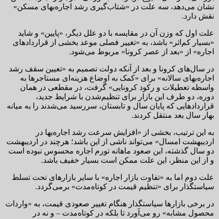
نشان می‌دهد، سه علت در «شتاب‌گیری رشد اجاره‌بهای مسکن»
نقش دارد.
علت اول که وزن آن در مقایسه با دو علل دیگر، «پایین» و شاید
«بسیار کم‌اثر» باشد، به «تغییر فصلی موعد بخشی از قراردادهای
اجاره» از «بعد از عصر کرونا» مربوط می‌شود.
در سال‌های کرونا و بعد از آنکه دولت تصمیم به «تعیین سقف رشد
اجاره‌بهای سالانه» برای «کمک به اوضاع هزینه‌ای مستاجرها به
واسطه تعطیلات و رکود کرونایی» گرفت، در مقطعی در همان
دوره، دو طرف این بازار برای تنظیم‌شدن با شرایط جدید،
قراردادهایی که پایان سال و تابستان، سررسید می‌شدند را به میانه
بهار سال بعد منتقل کردند.
به این ترتیب، بخشی از «افزایش سرعت رشد اجاره‌بها در
اردیبهشت امسال» می‌تواند ناشی از این باشد؛ هرچند در اردیبهشت
دو سال گذشته، این صعود ماهانه تورم اجاره محسوس نبوده است
و از این منظر، این علت ممکن است بسیار خفیف باشد.
علت دوم اما به «تفاوت بازار اجاره» با سایر بازارهای تحت تسلط
سیاستگذار برای «تنظیم قیمت در کوتاه‌مدت» برمی‌گردد.
در برخی بازارها سیاستگذار هنگام تغییر صعودی قیمت، به «واردات
محصول مشابه» رو می‌آورد تا بلکه در کوتاه‌مدت – و نه در