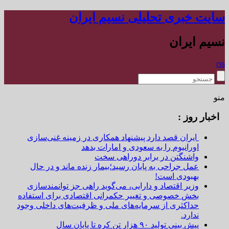
سایت خبری تحلیلی نسیم ایران
نسیم ایران
rss
منو
اخبار روز :
ایران قصد دارد پیشنهاد همکاری در زمینه غنی‌سازی
اورانیوم را به سعودی و امارات بدهد
واشنگتن در برابر دوراهی سخت
عمل جراحی به پایان رسید؛بیمار زنده ماند و در حال
بهبودی است!
وزیر اقتصاد و دارایی، می‌گوید راهی جز توانمندسازی
بخش خصوصی و تغییر حکمرانی اقتصادی برای استفاده
حداکثری از سرمایه‌های ملی و ظرفیت‌های داخلی وجود
ندارد.
پیش بینی تولید ۹۰ هزار تن کره تا پایان سال