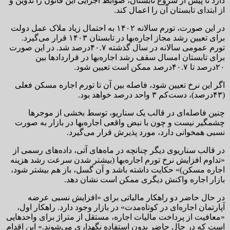
دارد تا پیش از شروع تابستان، ضوابط اجرایی این قانون را تدوین و
از ابتدای تابستان آن را اعمال کند.
در این صورت، تورم سالانه ۱۴۰۲ به احتمال زیاد ملاک عمل دولت
برای تعیین رشد مجاز اجاره‌بها در تابستان ۱۴۰۳ قرار می‌گیرد.
تورم عمومی سالانه در سال گذشته ۴۰.۷‌درصد شد. در این صورت
برای تابستان امسال سقف رشد اجاره‌بها در قراردادها بین
۲۰‌درصد تا ۴۰.۷‌درصد ممکن است تعیین شود.
اگر این نرخ تعیین شود، فاصله بین آن تا تورم اجاره مسکن فعلی
(۴۳درصد)، دست‌کم ۳ واحد ‌درصد خواهد بود.
چنین فاصله‌ای در قالب یک سناریو، توسط بخشی از موجرها
چشمگیر نیست و چون با نبض واقعی اجاره‌بها در بازار به صورت
نسبی همخوانی دارد، مورد پذیرش قرار می‌گیرد.
در قالب سناریوی دیگر چنانچه در ماه‌های آتی، داده‌های رسمی از
«تداوم افزایش نرخ تورم اجاره‌بها (بیشتر شدن سرعت رشد هزینه
اجاره مسکن)» حکایت داشته باشد و آن گسل، باز هم بیشتر شود،
بازار اجاره واکنش دیگری ممکن است نشان دهد.
در حال حاضر دو راهکار مالیاتی برای «افزایش نسبی عرضه
آپارتمان اجاره‌ای در کوتاه‌مدت» در بازار وجود دارد. راهکار اول،
«معافیت از پرداخت مالیات اجاره‌، مستقل از متراژ برای واحدهایی
است که در حال حاضر بدون استفاده نگهداری می‌شوند.» این اقدام