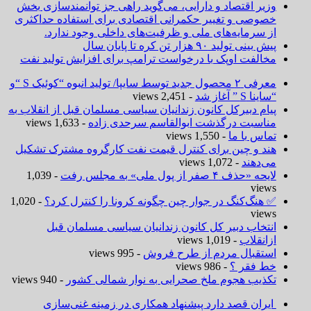
وزیر اقتصاد و دارایی، می‌گوید راهی جز توانمندسازی بخش
خصوصی و تغییر حکمرانی اقتصادی برای استفاده حداکثری
از سرمایه‌های ملی و ظرفیت‌های داخلی وجود ندارد.
پیش بینی تولید ۹۰ هزار تن کره تا پایان سال
مخالفت اوپک با درخواست ترامپ برای افزایش تولید نفت
معرفی ۲ محصول جدید توسط سایپا/ تولید انبوه “کوئیک S “و
“ساینا S ” آغاز شد
- 2,451 views
پیام دبیرکل کانون زندانیان سیاسی مسلمان قبل از انقلاب به
مناسبت درگذشت ابوالقاسم سرحدی زاده
- 1,633 views
تماس با ما
- 1,550 views
هند و چین برای کنترل قیمت نفت کارگروه مشترک تشکیل
می‌دهند
- 1,072 views
لایحه «حذف ۴ صفر از پول ملی» به مجلس رفت
- 1,039
views
✅ هنگ‌کنگ در جوار چین چگونه کرونا را کنترل کرد؟
- 1,020
views
انتخاب دبیر کل کانون زندانیان سیاسی مسلمان قبل
ازانقلاب
- 1,019 views
استقبال مردم از طرح فروش
- 995 views
خط فقر ؟
- 986 views
تکذیب هجوم ملخ صحرایی به نوار شمالی کشور
- 940 views
ایران قصد دارد پیشنهاد همکاری در زمینه غنی‌سازی