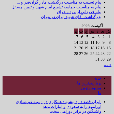
پیام تسلیت به مناسبت درگذشت مادر گران‌قدر و ...
پیام به مناسبت حماسه تشییع امام شهید و تبیین مسائل ...
پیام قدردانی از مردم عراق
بزرگداشت آقای شهید ایران در تهران
آگوست 2026
ش
ی
د
س
چ
پ
ج
7
6
5
4
3
2
1
14
13
12
11
10
9
8
21
20
19
18
17
16
15
28
27
26
25
24
23
22
31
30
29
« مه
خانه
پربازدیدترین ها
محبوب ترین
ها
ایران قصد دارد پیشنهاد همکاری در زمینه غنی‌سازی
اورانیوم را به سعودی و امارات بدهد
واشنگتن در برابر دوراهی سخت