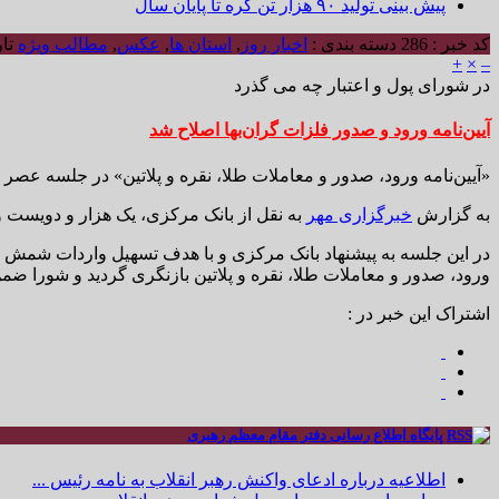
پیش بینی تولید ۹۰ هزار تن کره تا پایان سال
کد خبر : 286
دسته بندی :
اخبار روز
,
استان ها
,
عکس
,
مطالب ویژه
تاریخ
+
×
–
در شورای پول و اعتبار چه می گذرد
آیین‌نامه ورود و صدور فلزات گران‌بها اصلاح شد
«آیین‌نامه ورود، صدور و معاملات طلا، نقره و پلاتین» در جلسه عصر 
به گزارش
خبرگزاری مهر
به نقل از بانک مرکزی، یک هزار و دویست 
در این جلسه به پیشنهاد بانک مرکزی و با هدف تسهیل واردات شمش و
ورود، صدور و معاملات طلا، نقره و پلاتین بازنگری گردید و شورا ضمن ت
اشتراک این خبر در :
پایگاه اطلاع رسانی دفتر مقام معظم رهبری
اطلاعیه درباره ادعای واکنش رهبر انقلاب به نامه رئیس ...