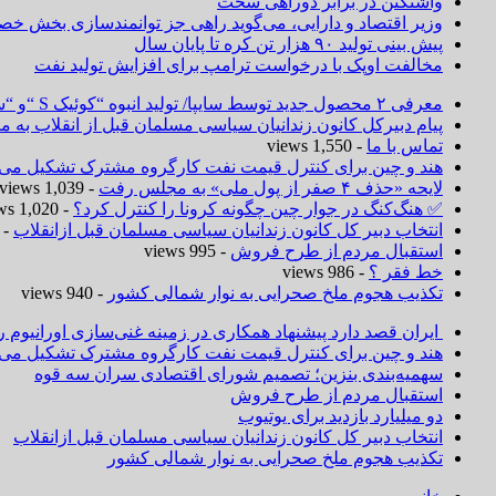
واشنگتن در برابر دوراهی سخت
وزیر اقتصاد و دارایی، می‌گوید راهی جز توانمندسازی بخش خص
پیش بینی تولید ۹۰ هزار تن کره تا پایان سال
مخالفت اوپک با درخواست ترامپ برای افزایش تولید نفت
معرفی ۲ محصول جدید توسط سایپا/ تولید انبوه “کوئیک S “و “ساینا S ” آغاز شد
پیام دبیرکل کانون زندانیان سیاسی مسلمان قبل از انقلاب به
تماس با ما
- 1,550 views
هند و چین برای کنترل قیمت نفت کارگروه مشترک تشکیل می‌د
لایحه «حذف ۴ صفر از پول ملی» به مجلس رفت
- 1,039 views
✅ هنگ‌کنگ در جوار چین چگونه کرونا را کنترل کرد؟
- 1,020 views
انتخاب دبیر کل کانون زندانیان سیاسی مسلمان قبل ازانقلاب
 1,019 views
استقبال مردم از طرح فروش
- 995 views
خط فقر ؟
- 986 views
تکذیب هجوم ملخ صحرایی به نوار شمالی کشور
- 940 views
ایران قصد دارد پیشنهاد همکاری در زمینه غنی‌سازی اورانیوم ر
هند و چین برای کنترل قیمت نفت کارگروه مشترک تشکیل می‌د
سهمیه‌بندی بنزین؛ تصمیم شورای اقتصادی سران سه قوه
استقبال مردم از طرح فروش
دو میلیارد بازدید برای یوتیوب
انتخاب دبیر کل کانون زندانیان سیاسی مسلمان قبل ازانقلاب
تکذیب هجوم ملخ صحرایی به نوار شمالی کشور