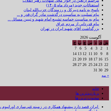
مراسم اربعین در جوار محل شهادت رهبر انقلاب
استفتائات جدید (مرداد ماه ۱۴۰۵)
پاسخ به نامه دبیرکل و رزمندگان حزب‌الله لبنان
پیام تسلیت به مناسبت درگذشت مادر گران‌قدر و ...
پیام به مناسبت حماسه تشییع امام شهید و تبیین مسائل ...
پیام قدردانی از مردم عراق
بزرگداشت آقای شهید ایران در تهران
آگوست 2026
ش
ی
د
س
چ
پ
ج
7
6
5
4
3
2
1
14
13
12
11
10
9
8
21
20
19
18
17
16
15
28
27
26
25
24
23
22
31
30
29
« مه
خانه
پربازدیدترین ها
محبوب ترین ها
ایران قصد دارد پیشنهاد همکاری در زمینه غنی‌سازی اورانیوم ر