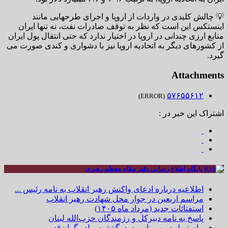
💡 چالش کلیدی در واردات از اروپا و اجرای طرحهایی مانند
اینستکس این است که نظر به توقف صادرات نفت، نه تنها ایران
منابع ارزی چندانی در اروپا در اختیار ندارد که حتی انتقال پول ایران
از کشورهای دیگر به اتحادیه اروپا نیز با دشواری و کندی صورت می
گیرد.
Attachments
۵۷۶۵۵۶۱۲
(ERROR)
اشتراک این خبر در :
پایگاه اطلاع رسانی دفتر مقام معظم رهبری
اطلاعیه درباره ادعای واکنش رهبر انقلاب به نامه رئیس ...
مراسم اربعین در جوار محل شهادت رهبر انقلاب
استفتائات جدید (مرداد ماه ۱۴۰۵)
پاسخ به نامه دبیرکل و رزمندگان حزب‌الله لبنان
پیام تسلیت به مناسبت درگذشت مادر گران‌قدر و ...