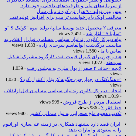
از سرمایه‌های ملی و ظرفیت‌های داخلی وجود ندارد.
پیش بینی تولید ۹۰ هزار تن کره تا پایان سال
مخالفت اوپک با درخواست ترامپ برای افزایش تولید نفت
معرفی ۲ محصول جدید توسط سایپا/ تولید انبوه “کوئیک S “و
“ساینا S ” آغاز شد
- 2,451 views
پیام دبیرکل کانون زندانیان سیاسی مسلمان قبل از انقلاب به
مناسبت درگذشت ابوالقاسم سرحدی زاده
- 1,633 views
تماس با ما
- 1,550 views
هند و چین برای کنترل قیمت نفت کارگروه مشترک تشکیل
می‌دهند
- 1,072 views
لایحه «حذف ۴ صفر از پول ملی» به مجلس رفت
- 1,039
views
✅ هنگ‌کنگ در جوار چین چگونه کرونا را کنترل کرد؟
- 1,020
views
انتخاب دبیر کل کانون زندانیان سیاسی مسلمان قبل ازانقلاب
- 1,019 views
استقبال مردم از طرح فروش
- 995 views
خط فقر ؟
- 986 views
تکذیب هجوم ملخ صحرایی به نوار شمالی کشور
- 940 views
ایران قصد دارد پیشنهاد همکاری در زمینه غنی‌سازی اورانیوم
را به سعودی و امارات بدهد
هند و چین برای کنترل قیمت نفت کارگروه مشترک تشکیل