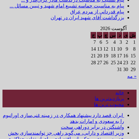
پیام به مناسبت حماسه تشییع امام شهید و تبیین مسائل ...
پیام قدردانی از مردم عراق
بزرگداشت آقای شهید ایران در تهران
آگوست 2026
ش
ی
د
س
چ
پ
ج
7
6
5
4
3
2
1
14
13
12
11
10
9
8
21
20
19
18
17
16
15
28
27
26
25
24
23
22
31
30
29
« مه
خانه
پربازدیدترین ها
محبوب ترین ها
ایران قصد دارد پیشنهاد همکاری در زمینه غنی‌سازی اورانیوم
را به سعودی و امارات بدهد
واشنگتن در برابر دوراهی سخت
وزیر اقتصاد و دارایی، می‌گوید راهی جز توانمندسازی بخش
خصوصی و تغییر حکمرانی اقتصادی برای استفاده حداکثری