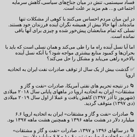
فساد سیستمی، تنش در میان جناح‌های سیاسی،کاهش سرمایه
اجتماعی و… هم مزید بر علت است.
در این میان مردم احساس می‌کنند با کوهی از مشکلات تنها
مانده‌اند. آنها حالا بیش از همیشه نگران آینده فرزندان خود هستند.
نسلی که تمام منابعشان پیش‌خور شده و چیزی برای آنها باقی
نمانده است.
اما آیا نسل آینده راه ما را طی می‌کند و همان نسلی است که باید با
بحران‌ها و کمبود منابع بیشتری مواجه شود؟ یا آنکه نسل آینده
بالاخره راهی می‌یابد و مشکل را حل می‌کند؟
✅ گذشت بیش از یک سال از توقف صادرات نفت ایران به اتحادیه
اروپا
🌀 در نتیجه تحریم های نفتی آمریکا، صادرات «نفت و گاز و
مشتقات» ایران به اتحادیه اروپا در ماههای پایانی سال ۲۰۱۸ میلادی
(شهریور تا آذر ۱۳۹۷) کاهش یافت و عملا از اول سال ۲۰۱۹ میلادی
(دی ۱۳۹۷) متوقف گردید.
🌀 صادرات «نفت و گاز و مشتقات» ایران به اتحادیه اروپا ۶.۶
میلیارد دلار در هشت ماهه ۱۳۹۶ و همچنین هشت ماهه ۱۳۹۷ بود.
🌀 در سالهای ۱۳۹۶ و ۱۳۹۷، صادرات «نفت و گاز و مشتقات»
ایران به اتحادیه اروپا، به ترتیب ۱۰.۶ و ۶.۷ میلیارد دلار بود.