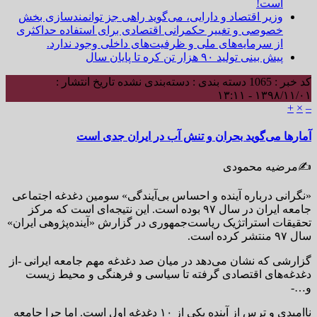
است!
وزیر اقتصاد و دارایی، می‌گوید راهی جز توانمندسازی بخش
خصوصی و تغییر حکمرانی اقتصادی برای استفاده حداکثری
از سرمایه‌های ملی و ظرفیت‌های داخلی وجود ندارد.
پیش بینی تولید ۹۰ هزار تن کره تا پایان سال
کد خبر : 1065
دسته بندی : دسته‌بندی نشده
تاریخ انتشار :
۱۳۹۸/۱۱/۰۱ - ۱۳:۱۱
+
×
–
آمارها می‌گوید بحران و تنش آب در ایران جدی است
✍️مرضیه محمودی
«نگرانی درباره آینده و احساس بی‌آیندگی» سومین دغدغه اجتماعی
جامعه ایران در سال ۹۷ بوده است. این نتیجه‌ای است که مرکز
تحقیقات استراتژیک ریاست‌جمهوری در گزارش «آینده‌پژوهی ایران»
سال ۹۷ منتشر کرده است.
گزارشی که نشان می‌دهد در میان صد دغدغه مهم جامعه ایرانی -از
دغدغه‌های اقتصادی گرفته تا سیاسی و فرهنگی و محیط زیست
و…-
ناامیدی و ترس از آینده یکی از ۱۰ دغدغه اول است. اما چرا جامعه