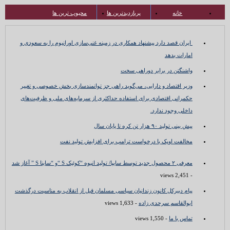
خانه
پربازدیدترین ها
محبوب ترین ها
ایران قصد دارد پیشنهاد همکاری در زمینه غنی‌سازی اورانیوم را به سعودی و
امارات بدهد
واشنگتن در برابر دوراهی سخت
وزیر اقتصاد و دارایی، می‌گوید راهی جز توانمندسازی بخش خصوصی و تغییر
حکمرانی اقتصادی برای استفاده حداکثری از سرمایه‌های ملی و ظرفیت‌های
داخلی وجود ندارد.
پیش بینی تولید ۹۰ هزار تن کره تا پایان سال
مخالفت اوپک با درخواست ترامپ برای افزایش تولید نفت
معرفی ۲ محصول جدید توسط سایپا/ تولید انبوه “کوئیک S “و “ساینا S ” آغاز شد
- 2,451 views
پیام دبیرکل کانون زندانیان سیاسی مسلمان قبل از انقلاب به مناسبت درگذشت
ابوالقاسم سرحدی زاده
- 1,633 views
تماس با ما
- 1,550 views