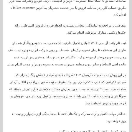
نمایندگی مطابق با استان محل سکونت (آدرس و کدپستی)، رنگ خودرو و شرکت بیمه گراز
طریق حساب کاربر در سامانه فروش یا میز خدمت مشتریان به آدرس ir.ikco.customer ،
اقدام کند.
متقاضی با مراجعه به نمایندگی انتخابی، نسبت به انعقاد قرارداد فروش اقساطی، ارائه
چک‌ها و تکمیل مدارک مربوطه، اقدام می‌کند.
ثبت نام وانت آریسان ۱۴۰۲ تا پایان تکمیل ظرفیت ادامه دارد. سند خودرو واگذار شده از
طریق این بخشنامه تا زمان تسویه چک‌های اقساط، در رهن شرکت ایران خودرو است. فک
رهن سند خودرو زودتر از موعد چک ، امکانپذیر خواهد بود، لذا مشتری پس از پرداخت
مانده اصل اقساط و سایر دیون متعلقه می‌تواند نسبت به تسویه زودتر از موعد اقدام نماید.
در این روش ثبت نام وانت آریسان ۱۴۰۲ صرفا چک‌های صیادی (بنفش رنگ ) دارای کد
صیادی ۱۶رقمی که عبارت: “کارسازی این چک منوط به ثبت صدور، دریافت و انتقال آن در
سامانه صیاد است.” درج شده است، مورد پذیرش هستند. چک‌هایی قابل پذیرش هستند که
صرفًا دارای وضعیت سفید اعتباری باشند. سایر وضعیت‌ها از قبیل: زرد، نارنجی، قهوه‌ای و
قرمز مورد پذیرش نخواهند بود.
حداکثر مهلت تکمیل و ارائه مدارک و چک‌های اقساط به نمایندگی از زمان واریز ودیعه ۱۰
روز خواهد بود.
به هر کد ملی فقط یک دستگاه خودرو تعلق می‌گیرد.