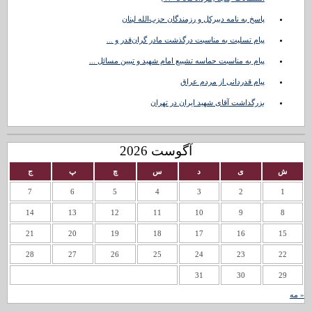
پاسخ به نامه دبیرکل و رزمندگان حزب‌الله لبنان
پیام تسلیت به مناسبت درگذشت مادر گران‌قدر و ...
پیام به مناسبت حماسه تشییع امام شهید و تبیین مسائل ...
پیام قدردانی از مردم عراق
بزرگداشت آقای شهید ایران در تهران
آگوست 2026
ش
ی
د
س
چ
پ
ج
7
6
5
4
3
2
1
14
13
12
11
10
9
8
21
20
19
18
17
16
15
28
27
26
25
24
23
22
31
30
29
« مه