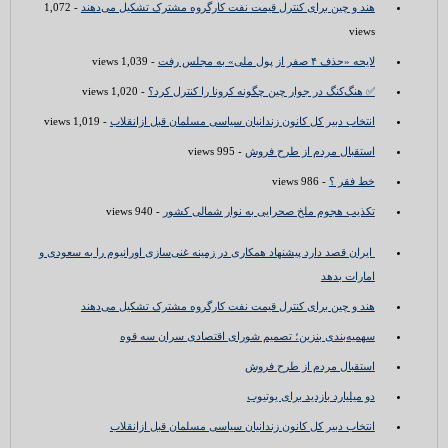
هند و چین برای کنترل قیمت نفت کارگروه مشترک تشکیل می‌دهند
- 1,072
views
لایحه «حذف ۴ صفر از پول ملی» به مجلس رفت
- 1,039 views
✅ هنگ‌کنگ در جوار چین چگونه کرونا را کنترل کرد؟
- 1,020 views
انتخاب دبیر کل کانون زندانیان سیاسی مسلمان قبل ازانقلاب
- 1,019 views
استقبال مردم از طرح فروش
- 995 views
خط فقر ؟
- 986 views
تکذیب هجوم ملخ صحرایی به نوار شمالی کشور
- 940 views
ایران قصد دارد پیشنهاد همکاری در زمینه غنی‌سازی اورانیوم را به سعودی و
امارات بدهد
هند و چین برای کنترل قیمت نفت کارگروه مشترک تشکیل می‌دهند
سهمیه‌بندی بنزین؛ تصمیم شورای اقتصادی سران سه قوه
استقبال مردم از طرح فروش
دو میلیارد بازدید برای یوتیوب
انتخاب دبیر کل کانون زندانیان سیاسی مسلمان قبل ازانقلاب